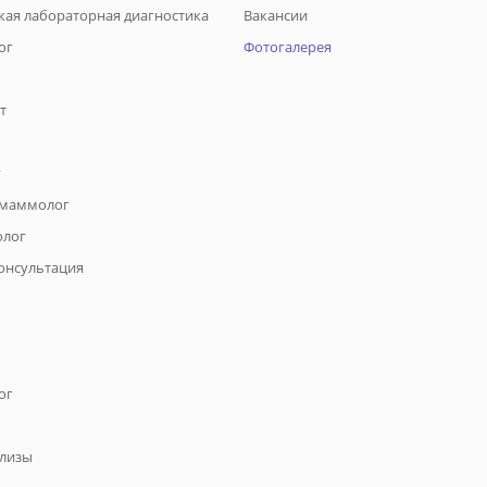
кая лабораторная диагностика
Вакансии
ог
Фотогалерея
т
г
 маммолог
олог
онсультация
ог
ализы