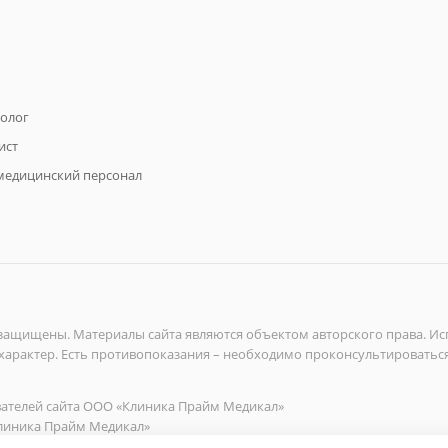
олог
ист
медицинский персонал
 защищены. Материалы сайта являются объектом авторского права. И
арактер. Есть противопоказания – необходимо проконсультироваться
ателей сайта ООО «Клиника Прайм Медикал»
линика Прайм Медикал»