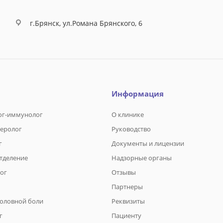
г.Брянск, ул.Романа Брянского, 6
Информация
ог-иммунолог
О клинике
теролог
Руководство
г
Документы и лицензии
отделение
Надзорные органы
ог
Отзывы
Партнеры
головной боли
Реквизиты
г
Пациенту