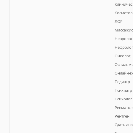
Клиничес
Косметол
ЛОР
Массажис
Невролог
Нефроло
Онколог,
Офтальм
Онлайн-к
Педиатр
Психиатр
Психолог
Ревматол
Рентген
Сдать ан