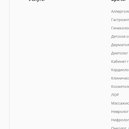
Аллергол
Гастроэн
Гинеколо
Детское 
Дерматол
Диетолог
Кабинет 
Кардиоло
Клиничес
Косметол
ЛОР
Массажис
Невролог
Нефроло
Онколог,