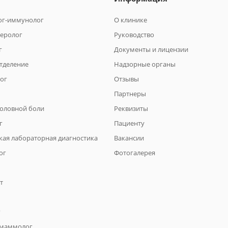
ог-иммунолог
О клинике
теролог
Руководство
г
Документы и лицензии
отделение
Надзорные органы
ог
Отзывы
Партнеры
головной боли
Реквизиты
г
Пациенту
кая лабораторная диагностика
Вакансии
ог
Фотогалерея
т
г
 маммолог