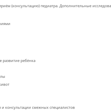
приём (консультацию) педиатра. Дополнительные исследов
ениями
е развитие ребёнка
злы
живот
я и консультации смежных специалистов