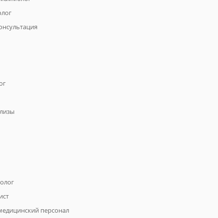
олог
онсультация
ог
ализы
олог
ист
медицинский персонал