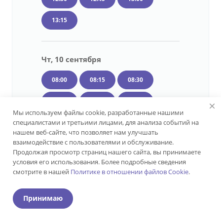
13:15
Чт, 10 сентября
08:00
08:15
08:30
08:45
09:00
09:15
Мы используем файлы cookie, разработанные нашими
специалистами и третьими лицами, для анализа событий на
09:30
09:45
10:00
нашем веб-сайте, что позволяет нам улучшать
взаимодействие с пользователями и обслуживание.
10:15
10:30
10:45
Продолжая просмотр страниц нашего сайта, вы принимаете
условия его использования. Более подробные сведения
11:00
11:15
11:30
смотрите в нашей
Политике в отношении файлов Cookie
.
ИМЕЮТСЯ ПРОТИВОПОКАЗАНИЯ. НЕОБХОДИМА
КОНСУЛЬТАЦИЯ СПЕЦИАЛИСТА
11:45
12:00
12:15
Принимаю
12:30
12:45
13:00
Главная
Кабинет
Услуги
Врачи
Цены
Контакты