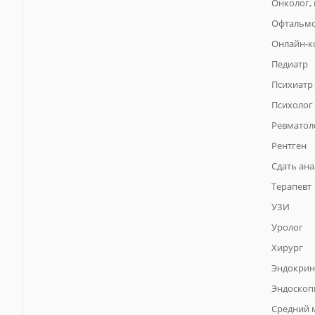
Онколог,
Офтальм
Онлайн-к
Педиатр
Психиатр
Психолог
Ревматол
Рентген
Сдать ан
Терапевт
УЗИ
Уролог
Хирург
Эндокрин
Эндоскоп
Средний 