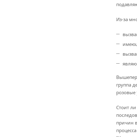
подавляю
Из-за мн
вызва
имеющ
вызва
являю
Вышепер
группа д
розовые у
Стоит ли
последов
причин в
процесса