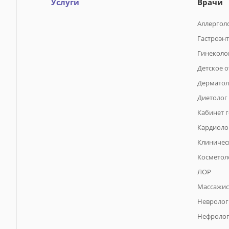
Услуги
Врачи
Аллергол
Гастроэн
Гинеколо
Детское 
Дерматол
Диетолог
Кабинет 
Кардиоло
Клиничес
Косметол
ЛОР
Массажис
Невролог
Нефроло