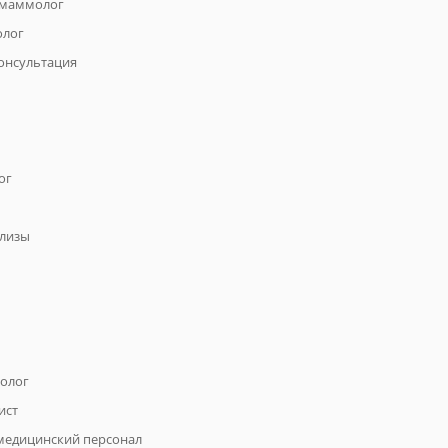
 маммолог
олог
онсультация
ог
ализы
олог
ист
медицинский персонал