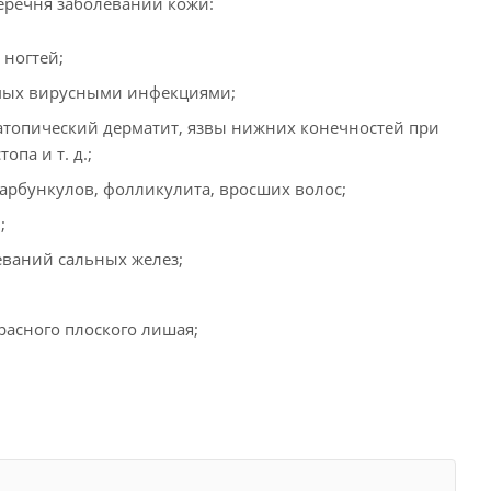
еречня заболеваний кожи:
 ногтей;
емых вирусными инфекциями;
атопический дерматит, язвы нижних конечностей при
па и т. д.;
арбункулов, фолликулита, вросших волос;
;
еваний сальных желез;
расного плоского лишая;