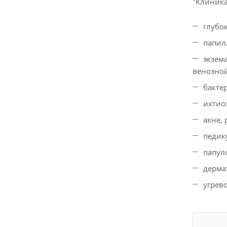
"Клиника
глубо
папил
экзем
венозной
бакте
ихтио
акне,
педику
папул
дерма
угрев