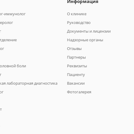
Информация
ог-иммунолог
О клинике
теролог
Руководство
г
Документы и лицензии
отделение
Надзорные органы
ог
Отзывы
Партнеры
головной боли
Реквизиты
г
Пациенту
кая лабораторная диагностика
Вакансии
ог
Фотогалерея
т
г