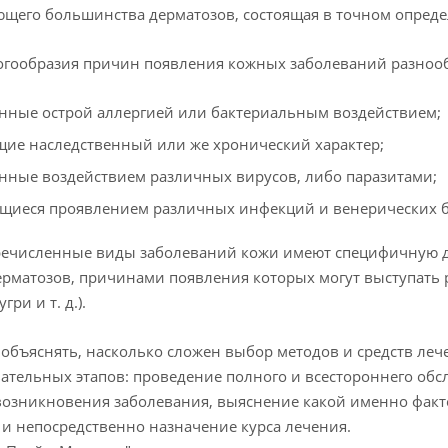
щего большинства дерматозов, состоящая в точном опред
огообразия причин появления кожных заболеваний разнооб
нные острой аллергией или бактериальным воздействием;
ие наследственный или же хронический характер;
нные воздействием различных вирусов, либо паразитами;
щиеся проявлением различных инфекций и венерических б
ечисленные виды заболеваний кожи имеют специфичную дл
ерматозов, причинами появления которых могут выступать 
гри и т. д.).
 объяснять, насколько сложен выбор методов и средств лече
ательных этапов: проведение полного и всестороннего обс
озникновения заболевания, выяснение какой именно факто
 и непосредственно назначение курса лечения.