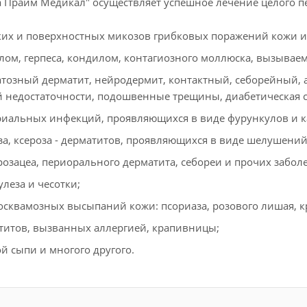
 Прайм Медикал" осуществляет успешное лечение целого п
ких и поверхностных микозов грибковых поражений кожи и
лом, герпеса, кондилом, контагиозного моллюска, вызыва
атозный дерматит, нейродермит, контактный, себорейный, 
 недостаточности, подошвенные трещины, диабетическая сто
риальных инфекций, проявляющихся в виде фурункулов и к
за, ксероза - дерматитов, проявляющихся в виде шелушений
 розацеа, периорального дерматита, себореи и прочих забол
леза и чесотки;
осквамозных высыпаний кожи: псориаза, розового лишая, к
титов, вызванных аллергией, крапивницы;
ой сыпи и многого другого.